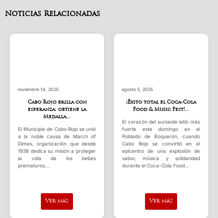
Noticias Relacionadas
, 2025
agosto 5, 2025
julio 18, 2025
ojo brilla con
¡Éxito total el Coca-Cola
Programa d
nza: obtiene la
Food & Music Fest!...
para Cuidad
edalla...
Adu
El corazón del suroeste latió más
o de Cabo Rojo se unió
fuerte este domingo en el
CCD Castillo In
 causa de March of
Poblado de Boquerón, cuando
Autónomo de Ca
anización que desde
Cabo Rojo se convirtió en el
su patrocinio
 su misión a proteger
epicentro de una explosión de
Alimentos par
 de los bebés
sabor, música y solidaridad
Niños y A
s…
durante el Coca-Cola Food…
Departamento d
los Estados Uni
Ver más
Ver más
Ver