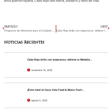
alma puertorriqueña, Cabo Rojo late fuerte, solidario y lleno de vida.
PREVIOUS
NEXT
Programa de Alimentos para el Cuidado de Niños y Adultos (PACNA)
Cabo Rojo brilla con esperanza: obtiene la Medalla Círculo de Campeones
Noticias Recientes
Cabo Rojo brilla con esperanza: obtiene la Medalla...
noviembre 14, 2025
¡Éxito total el Coca-Cola Food & Music Fest!...
agosto 5, 2025