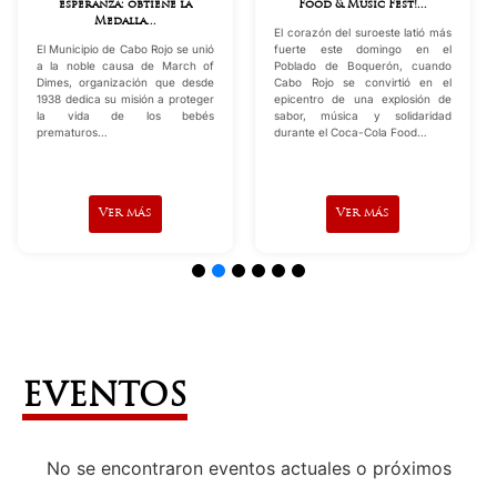
Food & Music Fest!...
para Cuidado de Niños y
Adul...
El corazón del suroeste latió más
fuerte este domingo en el
CCD Castillo Infantil/ Municipio
Poblado de Boquerón, cuando
Autónomo de Cabo Rojo, anuncia
Cabo Rojo se convirtió en el
su patrocinio al Programa de
epicentro de una explosión de
Alimentos para el Cuidado de
sabor, música y solidaridad
Niños y Adultos del
durante el Coca-Cola Food…
Departamento de Agricultura de
los Estados Unidos (USDA)…
Ver más
Ver más
EVENTOS
No se encontraron eventos actuales o próximos