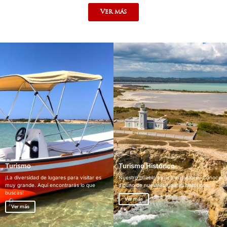
Ver más
Turismo
Turismo Histórico
¡La diversidad de lugares para visitar es
Nuestro pueblo es rico en historia. Conoce
muy grande. Aquí encontrarás lo que
alguno de nuestros lugares históricos.
buscas!
Ver más
Ver más