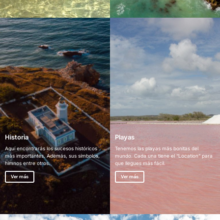
Historia
Playas
Aquí encontrarás los sucesos históricos
Tenemos las playas más bonitas del
más importantes. Además, sus símbolos,
mundo. Cada una tiene el “Location” para
himnos entre otros.
que llegues más fácil.
Ver más
Ver más