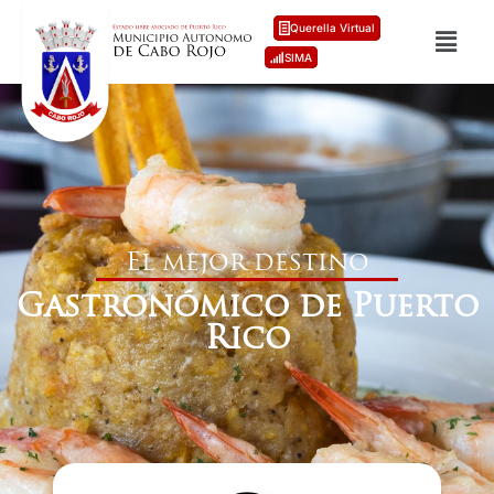
Querella Virtual
SIMA
El mejor destino
Gastronómico de Puerto
Rico