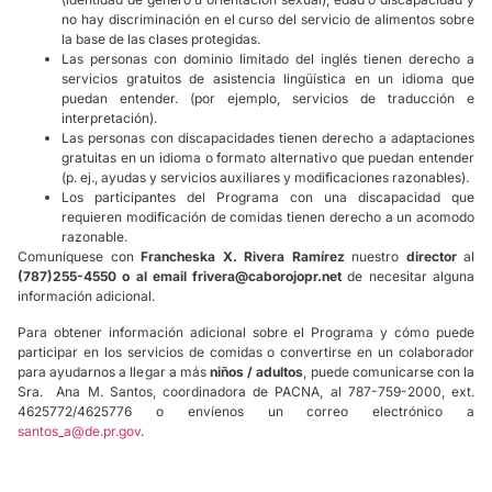
no hay discriminación en el curso del servicio de alimentos sobre
la base de las clases protegidas.
Las personas con dominio limitado del inglés tienen derecho a
servicios gratuitos de asistencia lingüística en un idioma que
puedan entender. (por ejemplo, servicios de traducción e
interpretación).
Las personas con discapacidades tienen derecho a adaptaciones
gratuitas en un idioma o formato alternativo que puedan entender
(p. ej., ayudas y servicios auxiliares y modificaciones razonables).
Los participantes del Programa con una discapacidad que
requieren modificación de comidas tienen derecho a un acomodo
razonable.
Comuníquese con
Francheska X. Rivera Ramírez
nuestro
director
al
(787)255-4550 o
al email frivera@caborojopr.net
de necesitar alguna
información adicional.
Para obtener información adicional sobre el Programa y cómo puede
participar en los servicios de comidas o convertirse en un colaborador
para ayudarnos a llegar a más
niños / adultos
, puede comunicarse con la
Sra.
Ana M. Santos, coordinadora de PACNA, al 787-759-2000, ext.
4625772/4625776 o envíenos un correo electrónico a
santos_a@de.pr.gov
.