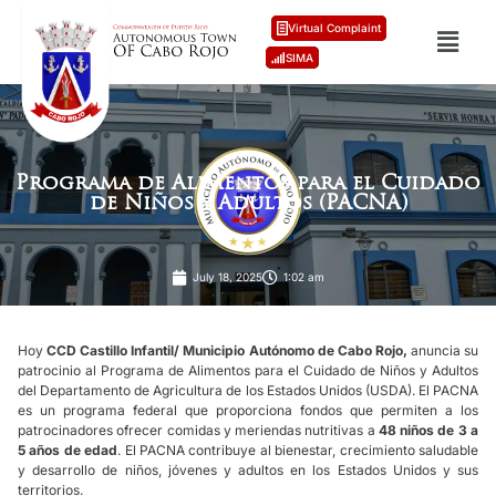
Virtual Complaint
SIMA
Programa de Alimentos para el Cuidado
de Niños y Adultos (PACNA)
July 18, 2025
1:02 am
Hoy
CCD Castillo Infantil/ Municipio Autónomo de Cabo Rojo,
anuncia su
patrocinio al Programa de Alimentos para el Cuidado de Niños y Adultos
del Departamento de Agricultura de los Estados Unidos (USDA).
El PACNA
es un programa federal que proporciona fondos que permiten a los
patrocinadores ofrecer comidas y meriendas nutritivas a
48 niños de 3 a
5 años de edad
. El PACNA contribuye al bienestar, crecimiento saludable
y desarrollo de niños, jóvenes y adultos en los Estados Unidos y sus
territorios.