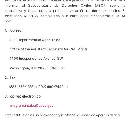
escrita de la acción discriminatoria alegada con suficiente detalle para
informar al Subsecretario de Derechos Civiles (ASCR) sobre la
naturaleza y fecha de una presunta violación de derechos civiles. El
formulario AD-3027 completado o la carta debe presentarse a USDA
por:
1. correo:
U.S. Department of Agriculture
Office of the Assistant Secretary for Civil Rights
1400 Independence Avenue, SW
Washington, D.C. 20250-9410; or
2. fax:
(833) 256-1665 o (202) 690-7442; o
3. correo electrónico:
program.intake@usda.gov
Esta institución es un proveedor que ofrece igualdad de oportunidades