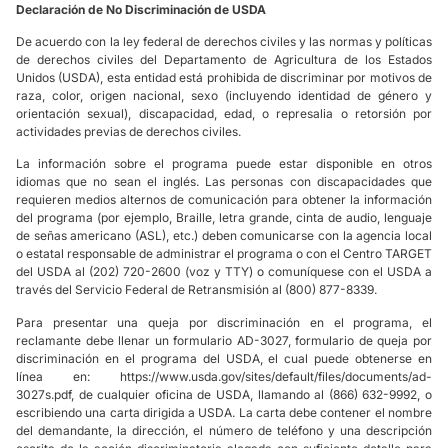
Declaración de No Discriminación de USDA
De acuerdo con la ley federal de derechos civiles y las normas y políticas
de derechos civiles del Departamento de Agricultura de los Estados
Unidos (USDA), esta entidad está prohibida de discriminar por motivos de
raza, color, origen nacional, sexo (incluyendo identidad de género y
orientación sexual), discapacidad, edad, o represalia o retorsión por
actividades previas de derechos civiles.
La información sobre el programa puede estar disponible en otros
idiomas que no sean el inglés. Las personas con discapacidades que
requieren medios alternos de comunicación para obtener la información
del programa (por ejemplo, Braille, letra grande, cinta de audio, lenguaje
de señas americano (ASL), etc.) deben comunicarse con la agencia local
o estatal responsable de administrar el programa o con el Centro TARGET
del USDA al (202) 720-2600 (voz y TTY) o comuníquese con el USDA a
través del Servicio Federal de Retransmisión al (800) 877-8339.
Para presentar una queja por discriminación en el programa, el
reclamante debe llenar
un formulario AD-3027
, formulario de queja por
discriminación en el programa del USDA, el cual puede obtenerse en
línea en:
https://www.usda.gov/sites/default/files/documents/ad-
3027s.pdf
, de cualquier oficina de USDA,
llamando al (866) 632-9992, o
escribiendo una carta dirigida a USDA. La carta debe contener el nombre
del demandante, la dirección, el número de teléfono y una descripción