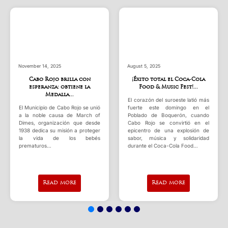
August 5, 2025
July 18, 2025
¡Éxito total el Coca-Cola
Programa de Alimentos
Food & Music Fest!...
para Cuidado de Niños y
Adul...
El corazón del suroeste latió más
nió
fuerte este domingo en el
CCD Castillo Infantil/ Municipio
 of
Poblado de Boquerón, cuando
Autónomo de Cabo Rojo, anuncia
sde
Cabo Rojo se convirtió en el
su patrocinio al Programa de
ger
epicentro de una explosión de
Alimentos para el Cuidado de
és
sabor, música y solidaridad
Niños y Adultos del
durante el Coca-Cola Food…
Departamento de Agricultura de
los Estados Unidos (USDA)…
Read more
Read more